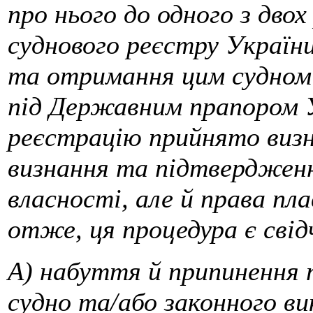
про нього до одного з дво
суднового реєстру України
та отримання цим судном 
під Державним прапором У
реєстрацію прийнято виз
визнання та підтверджен
власності, але й права пл
отже, ця процедура є свід
А) набуття й припинення 
судно та/або законного в