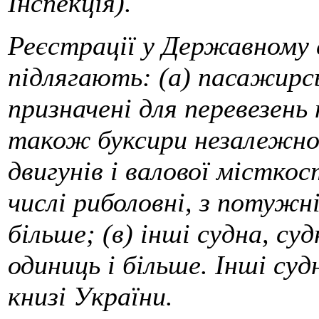
Інспекція).
Реєстрації у Державному 
підлягають: (а) пасажирськ
призначені для перевезень
також буксири незалежно
двигунів і валової місткос
числі риболовні, з потужн
більше; (в) інші судна, с
одиниць і більше. Інші су
книзі України.