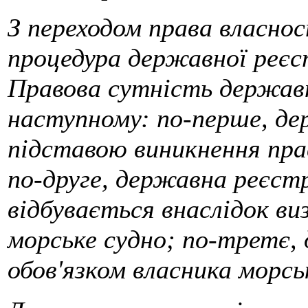
З переходом права власнос
процедура державної реєст
Правова сутність державн
наступному: по-перше, де
підставою виникнення пра
по-друге, державна реєст
відбувається внаслідок ви
морське судно; по-третє,
обов'язком власника морсь