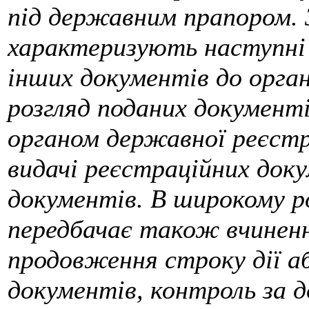
під державним прапором. 
характеризують наступні 
інших документів до орга
розгляд поданих документ
органом державної реєстра
видачі реєстраційних док
документів. В широкому ро
передбачає також вчиненн
продовження строку дії а
документів, контроль за 