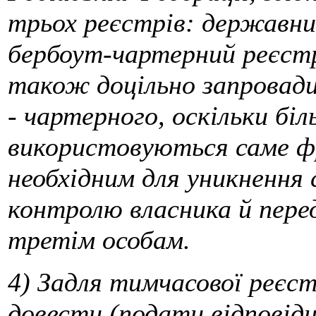
трьох реєстрів: державни
бербоут-чартерний реєстр
також доцільно запровади
- чартерного, оскільки біл
використовуються саме фр
необхідним для уникнення 
контролю власника й пере
третім особам.
4) Задля тимчасової реєст
довести (подати відповід