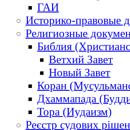
ГАИ
Историко-правовые 
Религиозные докуме
Библия (Христианс
Ветхий Завет
Новый Завет
Коран (Мусульман
Дхаммапада (Будд
Тора (Иудаизм)
Реєстр судових ріше