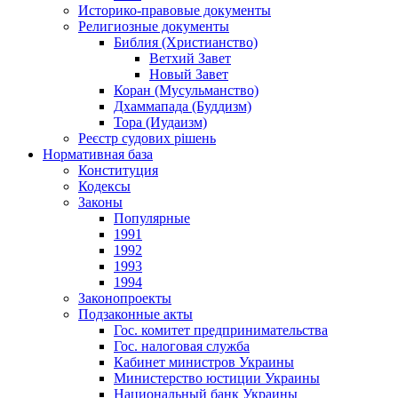
Историко-правовые документы
Религиозные документы
Библия (Христианство)
Ветхий Завет
Новый Завет
Коран (Мусульманство)
Дхаммапада (Буддизм)
Тора (Иудаизм)
Реєстр судових рішень
Нормативная база
Конституция
Кодексы
Законы
Популярные
1991
1992
1993
1994
Законопроекты
Подзаконные акты
Гос. комитет предпринимательства
Гос. налоговая служба
Кабинет министров Украины
Министерство юстиции Украины
Национальный банк Украины