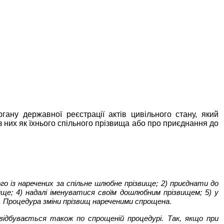
ну державної реєстрації актів цивільного стану, який
 них як їхнього спільного прізвища або про приєднання до
о із наречених за спільне шлюбне прізвище; 2) приєднати до
ище; 4) надалі іменуватися своїм дошлюбним прізвищем; 5) у
ї. Процедура зміни прізвищ нареченими спрощена.
відбувається також по спрощеній процедурі. Так, якщо при