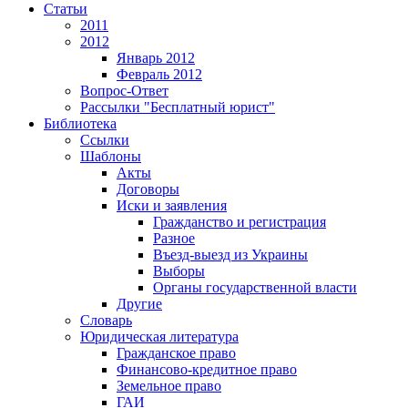
Статьи
2011
2012
Январь 2012
Февраль 2012
Вопрос-Ответ
Рассылки "Бесплатный юрист"
Библиотека
Ссылки
Шаблоны
Акты
Договоры
Иски и заявления
Гражданство и регистрация
Разное
Въезд-выезд из Украины
Выборы
Органы государственной власти
Другие
Словарь
Юридическая литература
Гражданское право
Финансово-кредитное право
Земельное право
ГАИ