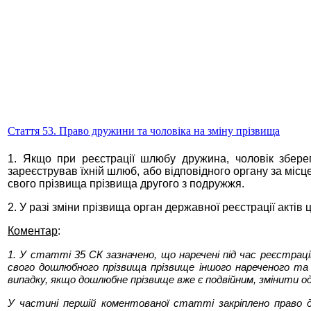
Стаття 53. Право дружини та чоловіка на зміну прізвища
1. Якщо при реєстрації шлюбу дружина, чоловік збере
зареєстрував їхній шлюб, або відповідного органу за міс
свого прізвища прізвища другого з подружжя.
2. У разі зміни прізвища орган державної реєстрації акті
Коментар
:
1. У статті 35 СК зазначено, що наречені під час реєстрац
свого дошлюбного прізвища прізвище іншого нареченого та н
випадку, якщо дошлюбне прізвище вже є подвійним, змінити о
У частині першій коментованої статті закріплено право д