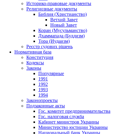
Историко-правовые документы
Религиозные документы
Библия (Христианство)
Ветхий Завет
Новый Завет
Коран (Мусульманство)
Дхаммапада (Буддизм)
Тора (Иудаизм)
Реєстр судових рішень
Нормативная база
Конституция
Кодексы
Законы
Популярные
1991
1992
1993
1994
Законопроекты
Подзаконные акты
Гос. комитет предпринимательства
Гос. налоговая служба
Кабинет министров Украины
Министерство юстиции Украины
Национальный банк Украины