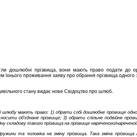
гли дошлюбні прізвища, вони мають право подати до орга
цем їхнього проживання заяву про обрання прізвища одного з
в цивільного стану видає нове Свідоцтво про шлюб.
ії шлюбу мають право: 1) обрати собі дошлюбне прізвище одног
осити об'єднане прізвище; 3) обрати спільне подвійне прізв
дну складову такого прізвища на прізвище нареченого/наречено
ружини та чоловіка на зміну прізвища. Така зміна прізвища 