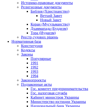
Историко-правовые документы
Религиозные документы
Библия (Христианство)
Ветхий Завет
Новый Завет
Коран (Мусульманство)
Дхаммапада (Буддизм)
Тора (Иудаизм)
Реєстр судових рішень
Нормативная база
Конституция
Кодексы
Законы
Популярные
1991
1992
1993
1994
Законопроекты
Подзаконные акты
Гос. комитет предпринимательства
Гос. налоговая служба
Кабинет министров Украины
Министерство юстиции Украины
Национальный банк Украины