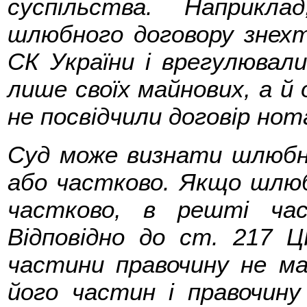
суспільства. Наприкл
шлюбного договору знехт
СК України і врегулювали
лише своїх майнових, а й
не посвідчили договір нот
Суд може визнати шлюбни
або частково. Якщо шлюб
частково, в решті ча
Відповідно до ст. 217 Ц
частини правочину не ма
його частин і правочину