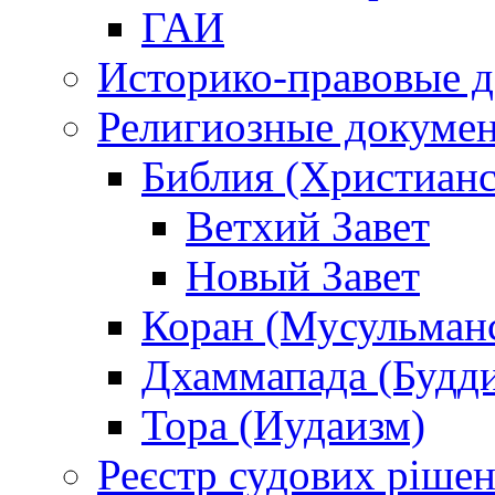
ГАИ
Историко-правовые 
Религиозные докуме
Библия (Христианс
Ветхий Завет
Новый Завет
Коран (Мусульман
Дхаммапада (Будд
Тора (Иудаизм)
Реєстр судових ріше