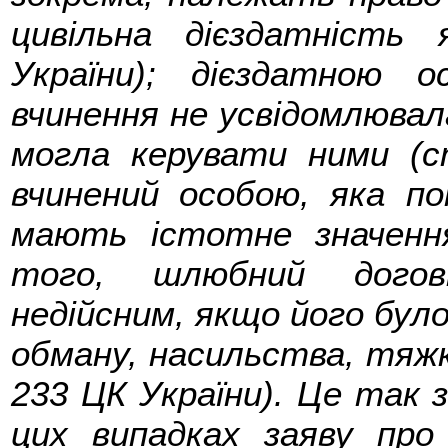
цивільна дієздатність
України); дієздатною
вчинення не усвідомлювала
могла керувати ними (ст
вчинений особою, яка п
мають істотне значення
того, шлюбний догов
недійсним, якщо його бул
обману, насильства, тяжко
233 ЦК України). Це так зв
цих випадках заяву про