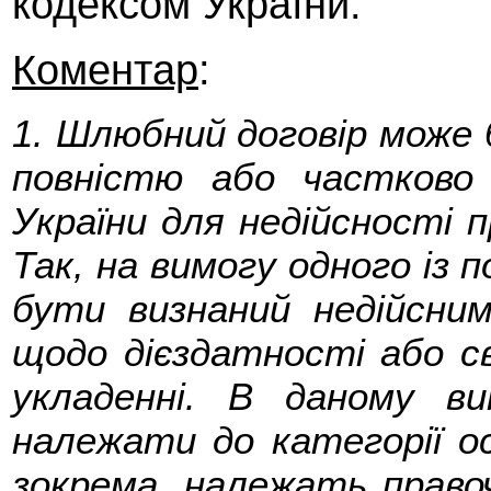
кодексом України.
Коментар
:
1. Шлюбний договір може 
повністю або частково
України для недійсності п
Так, на вимогу одного із
бути визнаний недійсни
щодо дієздатності або с
укладенні. В даному в
належати до категорії ос
зокрема, належать правоч