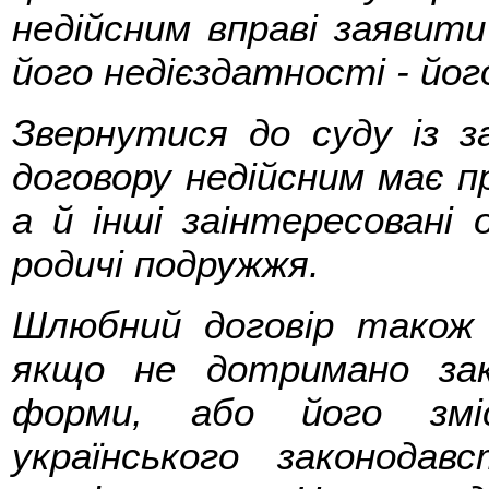
недійсним вправі заявити
його недієздатності - йо
Звернутися до суду із 
договору недійсним має п
а й інші заінтересовані 
родичі подружжя.
Шлюбний договір також 
якщо не дотримано зак
форми, або його змі
українського законода