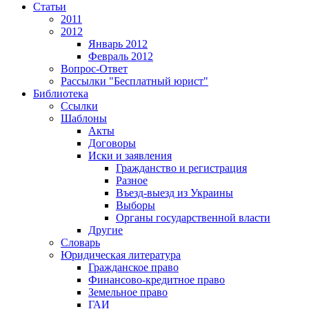
Статьи
2011
2012
Январь 2012
Февраль 2012
Вопрос-Ответ
Рассылки "Бесплатный юрист"
Библиотека
Ссылки
Шаблоны
Акты
Договоры
Иски и заявления
Гражданство и регистрация
Разное
Въезд-выезд из Украины
Выборы
Органы государственной власти
Другие
Словарь
Юридическая литература
Гражданское право
Финансово-кредитное право
Земельное право
ГАИ