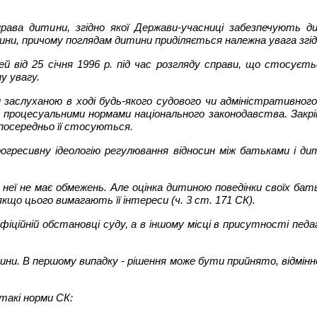
ава дитини, згідно якої Держави-учасниці забезпечують ди
, причому поглядам дитини приділяється належна увага згідно з
ітей від 25 січня 1996 р. під час розгляду справи, що стосу
у увагу.
заслуханою в ході будь-якого судового чи адміністративног
у процесуальними нормами національного законодавства. Закр
зпосередньо її стосуються.
огресивну ідеологію регулювання відносин між батьками і ди
 неї не має обмежень. Але оцінка дитиною поведінки своїх б
що цього вимагають її інтереси (ч. 3 ст. 171 СК).
ційній обстановці суду, а в іншому місці в присутності педа
итини. В першому випадку - рішення може бути прийнято, відмінн
такі норми СК: