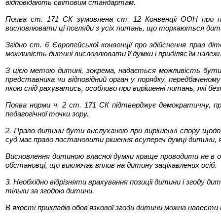
відповідають світовим стандартам.
Поява ст. 171 СК зумовлена ст. 12 Конвенції ООН про пр
висловлювати ці погляди з усіх питань, що торкаються дитини
Згідно ст. 6 Європейської конвенції про здійснення прав д
можливість дитині висловлювати її думки і приділяє їм належн
З цією метою дитині, зокрема, надається можливість бути 
представника чи відповідний орган у порядку, передбаченом
якою слід рахуватись, особливо при вирішенні питань, які бе
Поява норми ч. 2 ст. 171 СК підтверджує демократичну, пр
педагогічної точки зору.
2. Право дитини бути вислуханою при вирішенні спору щодо
суд має право постановити рішення всупереч думці дитини, як
Висловлення дитиною власної думки краще проводити не в офі
обстановці, що виключає вплив на дитину зацікавлених осіб.
3. Необхідно відрізняти врахування позиції дитини і згоду д
тільки за згодою дитини.
В якості прикладів обов'язкової згоди дитини можна навести 