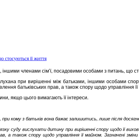
о стосуються її життя
іншими членами сім'ї, посадовими особами з питань, що стос
слухана при вирішенні між батьками, іншими особами спору
влення батьківських прав, а також спору щодо управління її
ни, якщо цього вимагають її інтереси.
, при кому з батьків вона бажає залишитись, лише після досягн
'язку суду вислухати дитину при вирішенні спору щодо її вихов
рав, а також спору щодо управління її майном. Зазначені змі