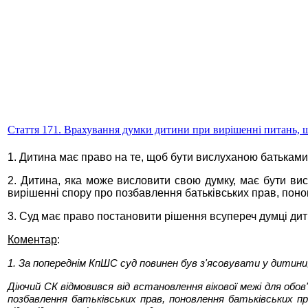
Стаття 171. Врахування думки дитини при вирішенні питань, щ
1. Дитина має право на те, щоб бути вислуханою батьками, 
2. Дитина, яка може висловити свою думку, має бути ви
вирішенні спору про позбавлення батьківських прав, поно
3. Суд має право постановити рішення всупереч думці дити
Коментар
:
1. За попереднім КпШС суд повинен був з'ясовувати у дитини
Діючий СК відмовився від встановлення вікової межі для обов
позбавлення батьківських прав, поновлення батьківських п