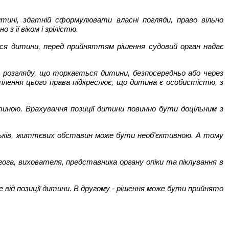
тині, здатній сформулювати власні погляди, право вільно
 її віком і зрілістю.
ється дитини, перед прийняттям рішення судовий орган надає
о розгляду, що торкається дитини, безпосередньо або через
іплення цього права підкреслює, що дитина є особистістю, з
тиною. Врахування позиції дитини повинно бути доцільним з
атьків, життєвих обставин може бути необ'єктивною. А тому
гога, вихователя, представника органу опіки та піклування в
е від позиції дитини. В другому - рішення може бути прийнято