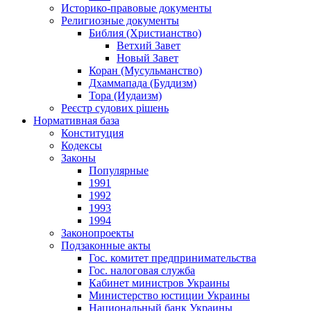
Историко-правовые документы
Религиозные документы
Библия (Христианство)
Ветхий Завет
Новый Завет
Коран (Мусульманство)
Дхаммапада (Буддизм)
Тора (Иудаизм)
Реєстр судових рішень
Нормативная база
Конституция
Кодексы
Законы
Популярные
1991
1992
1993
1994
Законопроекты
Подзаконные акты
Гос. комитет предпринимательства
Гос. налоговая служба
Кабинет министров Украины
Министерство юстиции Украины
Национальный банк Украины