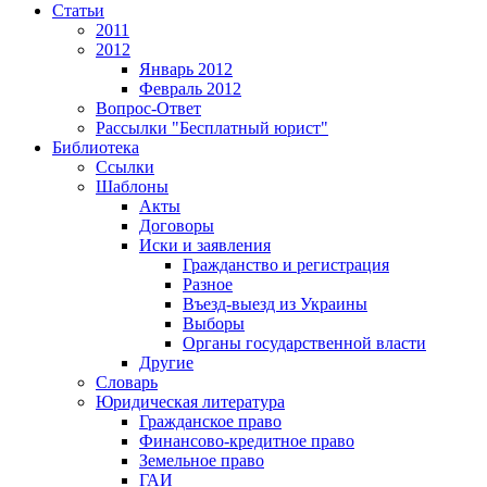
Статьи
2011
2012
Январь 2012
Февраль 2012
Вопрос-Ответ
Рассылки "Бесплатный юрист"
Библиотека
Ссылки
Шаблоны
Акты
Договоры
Иски и заявления
Гражданство и регистрация
Разное
Въезд-выезд из Украины
Выборы
Органы государственной власти
Другие
Словарь
Юридическая литература
Гражданское право
Финансово-кредитное право
Земельное право
ГАИ