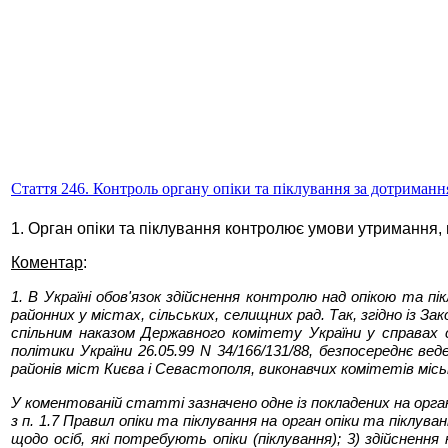
Стаття 246. Контроль органу опіки та піклування за дотриманн
1. Орган опіки та піклування контролює умови утримання,
Коментар
:
1. В Україні обов'язок здійснення контролю над опікою та пі
районних у містах, сільських, селищних рад. Так, згідно із З
спільним наказом Державного комітету України у справах с
політики України 26.05.99 N 34/166/131/88, безпосереднє веде
районів міст Києва і Севастополя, виконавчих комітетів місь
У коментованій статті зазначено одне із покладених на орган о
з п. 1.7 Правил опіки та піклування на орган опіки та піклув
щодо осіб, які потребують опіки (піклування); 3) здійсненн