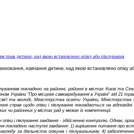
ям прав дитини, над якою встановлено опіку або піклування
 виховання, навчання дитини, над якою встановлено опіку а
клуванням покладено на районні, районні в містах Києві та Сев
аконом України "Про місцеве самоврядування в Україні" від 21 т
ім'ї та молоді, Міністерства освіти України, Міністерства о
ння справ щодо опіки і піклування покладається на відповідні в
ких чи районних у містах рад у межах їх компетенції.
піки і піклування завдання - здійснення контролю. Однак, орган
ання покладено наступні завдання: 1) вирішення питання про вст
я нагляду за діяльністю опікунів і піклувальників; 4) забезпе