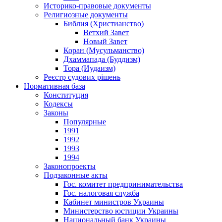
Историко-правовые документы
Религиозные документы
Библия (Христианство)
Ветхий Завет
Новый Завет
Коран (Мусульманство)
Дхаммапада (Буддизм)
Тора (Иудаизм)
Реєстр судових рішень
Нормативная база
Конституция
Кодексы
Законы
Популярные
1991
1992
1993
1994
Законопроекты
Подзаконные акты
Гос. комитет предпринимательства
Гос. налоговая служба
Кабинет министров Украины
Министерство юстиции Украины
Национальный банк Украины