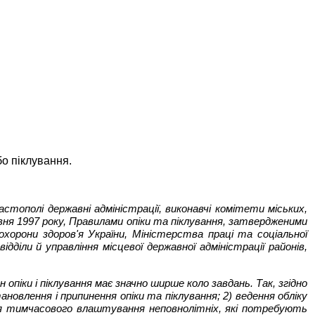
бо піклування.
астополі державні адміністрації, виконавчі комітети міських,
равня 1997 року, Правилами опіки та піклування, затвердженими
хорони здоров'я України, Міністерства праці та соціальної
ідділи й управління місцевої державної адміністрації районів,
 опіки і піклування має значно ширше коло завдань. Так, згідно
ановлення і припинення опіки та піклування; 2) ведення обліку
чення тимчасового влаштування неповнолітніх, які потребують