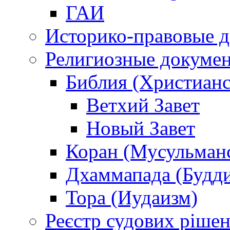
ГАИ
Историко-правовые 
Религиозные докуме
Библия (Христианс
Ветхий Завет
Новый Завет
Коран (Мусульман
Дхаммапада (Будд
Тора (Иудаизм)
Реєстр судових ріше