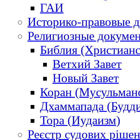
ГАИ
Историко-правовые 
Религиозные докуме
Библия (Христианс
Ветхий Завет
Новый Завет
Коран (Мусульман
Дхаммапада (Будд
Тора (Иудаизм)
Реєстр судових ріше