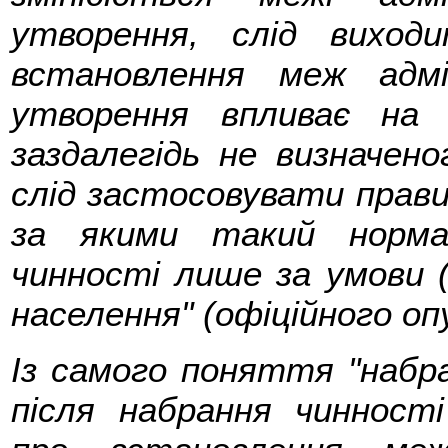
утворення, слід вихо
встановлення меж адмі
утворення впливає на 
заздалегідь не визначено
слід застосовувати прави
за якими такий норм
чинності лише за умови (і
населення" (офіційного оп
Із самого поняття "набра
після набрання чинност