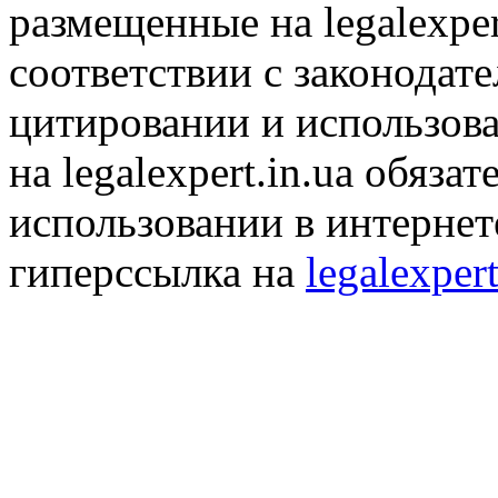
размещенные на legalexper
соответствии с законодат
цитировании и использов
на legalexpert.in.ua обяз
использовании в интернет
гиперссылка на
legalexpert