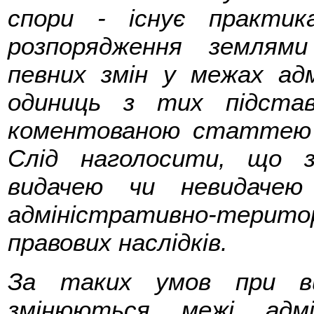
спори - існує практи
розпорядження землями
певних змін у межах ад
одиниць з тих підстав
коментованою статтею 
Слід наголосити, що з
видачею чи невидачею
адміністративно-терит
правових наслідків.
За таких умов при ви
змінюються межі адмін