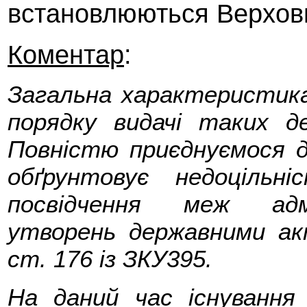
встановлюються Верхов
Коментар
:
Загальна характеристика.
порядку видачі таких д
Повністю приєднуємося до
обґрунтовує недоцільн
посвідчення меж адмі
утворень державними а
ст. 176 із ЗКУ395.
На даний час існування