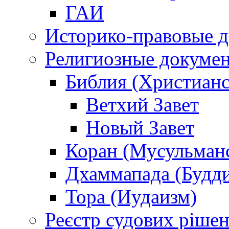
ГАИ
Историко-правовые 
Религиозные докуме
Библия (Христианс
Ветхий Завет
Новый Завет
Коран (Мусульман
Дхаммапада (Будд
Тора (Иудаизм)
Реєстр судових ріше