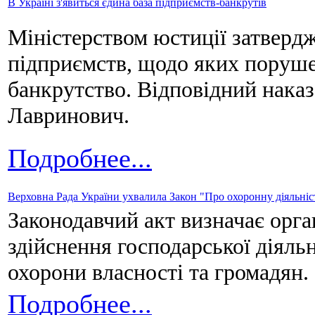
В Україні з'явиться єдина база підприємств-банкрутів
Міністерством юстиції затверд
підприємств, щодо яких поруше
банкрутство. Відповідний наказ
Лавринович.
Подробнее...
Верховна Рада України ухвалила Закон "Про охоронну діяльніс
Законодавчий акт визначає орг
здійснення господарської діяльн
охорони власності та громадян.
Подробнее...