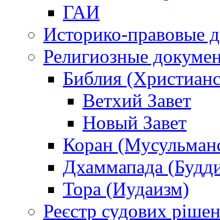
ГАИ
Историко-правовые 
Религиозные докуме
Библия (Христианс
Ветхий Завет
Новый Завет
Коран (Мусульман
Дхаммапада (Будд
Тора (Иудаизм)
Реєстр судових ріше