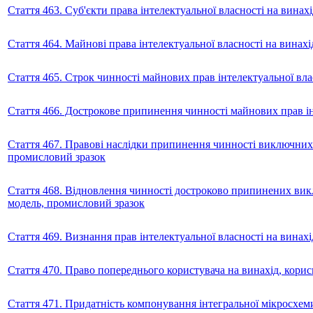
Стаття 463. Суб'єкти права інтелектуальної власності на винах
Стаття 464. Майнові права інтелектуальної власності на винах
Стаття 465. Строк чинності майнових прав інтелектуальної вла
Стаття 466. Дострокове припинення чинності майнових прав ін
Стаття 467. Правові наслідки припинення чинності виключних 
промисловий зразок
Стаття 468. Відновлення чинності достроково припинених викл
модель, промисловий зразок
Стаття 469. Визнання прав інтелектуальної власності на винах
Стаття 470. Право попереднього користувача на винахід, кори
Стаття 471. Придатність компонування інтегральної мікросхеми