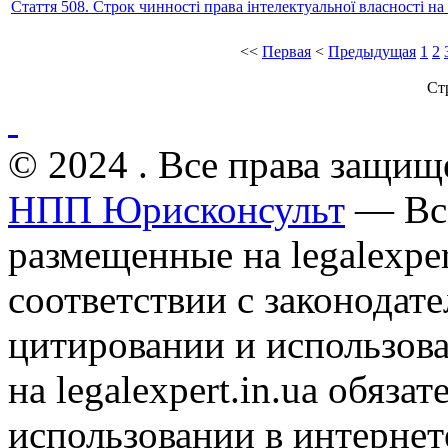
Стаття 508. Строк чинності права інтелектуальної власності 
<<
Первая
<
Предыдущая
1
2
Ст
© 2024 . Все права защищ
НПП Юрисконсульт
— Все
размещенные на legalexper
соответствии с законодат
цитировании и использов
на legalexpert.in.ua обяз
использовании в интернет