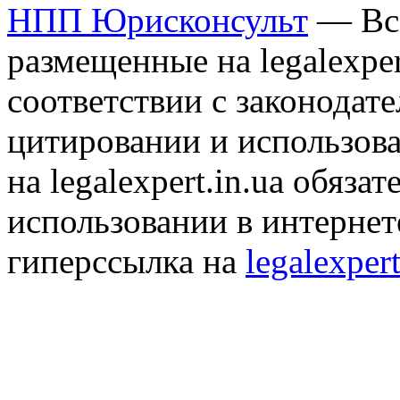
НПП Юрисконсульт
— Все
размещенные на legalexper
соответствии с законодат
цитировании и использов
на legalexpert.in.ua обяз
использовании в интернет
гиперссылка на
legalexpert