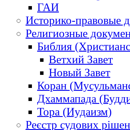
ГАИ
Историко-правовые 
Религиозные докуме
Библия (Христианс
Ветхий Завет
Новый Завет
Коран (Мусульман
Дхаммапада (Будд
Тора (Иудаизм)
Реєстр судових ріше